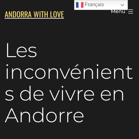
Aller
Français
ANDORRA WITH LOVE
Menu
au
contenu
Les
inconvénient
s de vivre en
Andorre