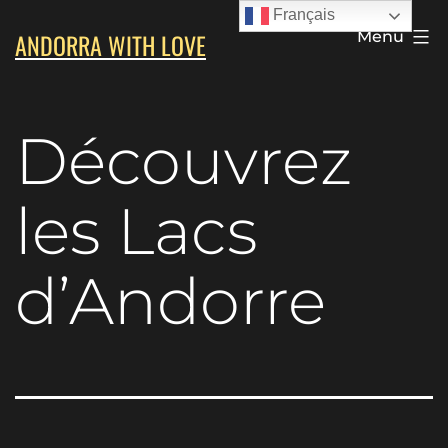
Aller
Français
ANDORRA WITH LOVE
Menu
au
contenu
Découvrez
les Lacs
d’Andorre